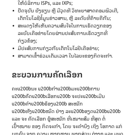
ໃຫ້ບໍລິການ ISPs, ແລະ IXPs;
ປັດຈຸບັນ ຍັງຮຽນ ຫຼື ມີວຸດທີ ວິທະຍາສາດຄອມພິວເຕີ,
ເຕັກໂນໂລຊີຂໍ້ມູນຂ່າວສານ, ຫຼື ລະດັບທີ່ຄ້າຍຄືກັນ;
ສະແດງໃຫ້ເຫັນຄວາມສົນໃຈໃນການເຮັດວຽກຂອງ
ລະບົບເຄືອຂ່າຍໂດຍຜ່ານປະສົບການເຮັດວຽກທີ່
ກ່ຽວຂ້ອງ;
ມີປະສົບການກ່ຽວກັບເຕັກໂນໂລຢີເຄືອຂ່າຍ;
ສາມາດເຂົ້າຮ່ວມເຕັມເວລາ ໃນໄລຍະຂອງກິດຈະກຳ.
ຂະບວນການຄັດເລືອກ
ຄະu200bນະ u200bກໍາu200bມະu200bການ
u200bຄັດu200bເລືອກu200b ຈະປະu200bເມີນ
u200bຄໍາu200bຮ້ອງu200b ສະໝັກ
u200bທັງu200bໝົດ ຢ່າງ ລະu200bອຽດu200bu200b
ແລະ ຈະ ຄັດເລືອກ ຜູ້ສະໝັກ ທີ່ເໝາະສົມ ທີ່ສຸດ ຕໍ່
ເປົ້າໝາຍ ຂອງ ກິດຈະກຳ, ໂດຍ ຈະຄໍານຶງ ເຖິງ ໂອກາດ ແກ່
ບຸກຄົນ ຈາກ ຄວາມ ຫຼາກຫຼາຍ ພາກສ່ວນ ຕ່າງໆ ແລະ ເພດ