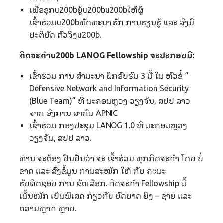
ເພື່ອຊຸກu200bຍູ້u200bu200bໃຫ້ຜູ້
ເຂົ້າຮ່ວມu200bພັດທະນາ ຮັກ ການຮຽນຮູ້ ແລະ ລົງມື
ປະຕິບັດ ຕົວຈິງu200b.
ກິດຈະກຳu200b LANOG Fellowship ຈະປະກອບມີ:
ເຂົ້າຮ່ວມ ການ ສຳມະນາ ຝຶກອົບຮົມ 3 ມື້ ໃນ ຫົວຂໍ້ “
Defensive Network and Information Security
(Blue Team)” ທີ່ ນະຄອນຫຼວງ ວຽງຈັນ, ສປປ ລາວ
ຈາກ ອົງການ ສາກົນ APNIC
ເຂົ້າຮ່ວມ ກອງປະຊຸມ LANOG 1.0 ທີ່ ນະຄອນຫຼວງ
ວຽງຈັນ, ສປປ ລາວ.
ທ່ານ ຈະຕ້ອງ ຢືນຢັນວ່າ ຈະ ເຂົ້າຮ່ວມ ທຸກກິດຈະກຳ ໂດຍ ບໍ່
ຂາດ ແລະ ສົ່ງຂໍ້ມູນ ການສະໝັກ ໃຫ້ ກັບ ຄະນະ
ຮັບຜິດຊອບ ການ ຂັດເລືອກ. ກິດຈະກຳ Fellowship ນີ້
ເນັ້ນໜັກ ເປັນພິເສດ ກ່ຽວກັບ ບົດບາດ ຍິງ – ຊາຍ ແລະ
ຄວາມຫຼາກ ຫຼາຍ.