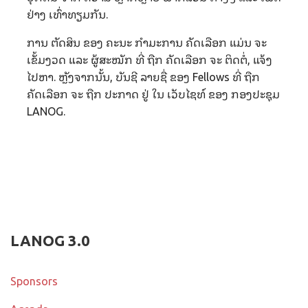
ຢ່າງ ເທົ່າທຽມກັນ.
ການ ຕັດສິນ ຂອງ ຄະນະ ກໍາມະການ ຄັດເລືອກ ແມ່ນ ຈະ
ເຂັ້ມງວດ ແລະ ຜູ້ສະໝັກ ທີ່ ຖືກ ຄັດເລືອກ ຈະ ຕິດຕໍ່, ແຈ້ງ
ໄປຫາ. ຫຼັງຈາກນັ້ນ, ບັນຊີ ລາຍຊື່ ຂອງ Fellows ທີ່ ຖືກ
ຄັດເລືອກ ຈະ ຖືກ ປະກາດ ຢູ່ ໃນ ເວັບໄຊທ໌ ຂອງ ກອງປະຊຸມ
LANOG.
LANOG 3.0
Sponsors