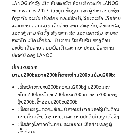
LANOG ກໍາລັງ ເປີດ ຮັບສະໝັກ ຮ່ວມ ກິດຈະກຳ LANOG
Fellowships 2023. ໄວໜຸ່ມ ທີ່ຮຽນ ແລະ ຜູ້ປະກອບອາຊີບ
ກ່ຽວກັບ ລະບົບ ເຄືອຂ່າຍ ຄອມພິວເຕີ, ວິສະວະກໍາ ເຄືອຂ່າຍ
ແລະ ການ ອອກແບບ ເຄືອຂ່າຍ ຈາກ ສະຖາບັນ, ວິທະຍາໄລ,
ແລະ ອົງການ ຈັດຕັ້ງ ທັງ ພາກ ລັດ ແລະ ເອກະຊົນ ສາມາດ
ສະໝັກ ເພື່ອ ເຂົ້າຮ່ວມ ໃນ ການ ຝຶກອົບຮົມ ທາງດ້ານ
ລະບົບ ເຄືອຂ່າຍ ຄອມພິວເຕີ ແລະ ກອງປະຊຸມ ວິຊາການ
ປະຈຳປີ ຂອງ LANOG.
ເປົ້າu200bຫ
ມາຍu200bຂອງu200bກິດຈະກຳu200bແມ່ນu200b:
ເພື່ອພັດທະນາu200bຄວາມu200bຮູ້ u200bແລະ
ທັກu200bສະວິຊາu200bສະu200bເພາະ u200bຂອງ
ຜູ້u200bເຂົ້າຮ່ວມu200bu200b;
ເພື່ອກະກຽມຄວາມພ້ອມໃນການປະກອບອາຊີບໃນດ້ານ
ການຄົ້ນຄວ້າ, ວິຊາການ, ແລະ ການປະຕິບັດວຽກຕົວຈິງ;
ເພື່ອສ້າງໂອກາດໃນການ ຂະຫຍາຍ ເຄືອຂ່າຍຂອງຜູ້
ເຂົ້າຮ່ວມ;