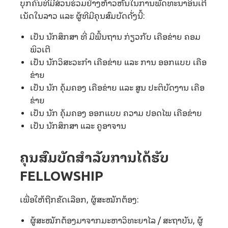
ບຸກຄົນທີ່ມີສ່ວນຮ່ວມຢ່າງຫ້າວຫັນໃນການພັດທະນາອິນເຕີ
ເນັດໃນລາວ ແລະ ຜູ້ທີມີຄຸນສົມບັດດັ່ງນີ້:
ເປັນ ນັກສຶກສາ ທີ່ ມີພື້ນຖານ ກ່ຽວກັບ ເຄືອຂ່າຍ ຄອມ
ພິວເຕີ
ເປັນ ນັກວິສະວະກໍາ ເຄືອຂ່າຍ ແລະ ການ ອອກແບບ ເຄືອ
ຂ່າຍ
ເປັນ ນັກ ຄຸ້ມຄອງ ເຄືອຂ່າຍ ແລະ ສູນ ປະຕິບັດງານ ເຄືອ
ຂ່າຍ
ເປັນ ນັກ ຄຸ້ມຄອງ ອອກແບບ ຄວາມ ປອດໄພ ເຄືອຂ່າຍ
ເປັນ ນັກສຶກສາ ແລະ ຄູອາຈານ
ຄຸນສົມບັດສໍາລັບການໄດ້ຮັບ
FELLOWSHIP
ເພື່ອໃຫ້ຖືກຂັດເລືອກ, ຜູ້ສະໝັກຕ້ອງ:
ຜູ້ສະໝັກຕ້ອງມາຈາກມະຫາວິທະຍາໄລ / ສະຖາບັນ, ຜູ້